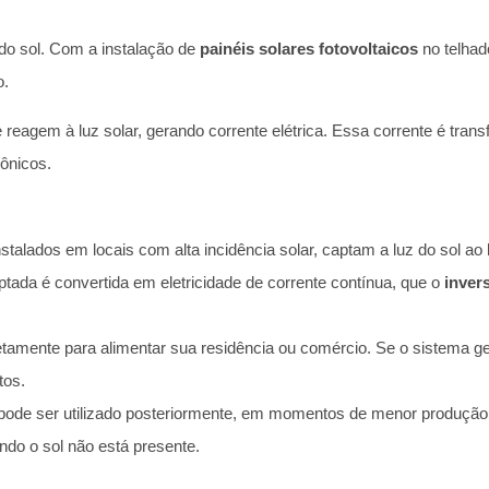
z do sol. Com a instalação de
painéis solares fotovoltaicos
no telhad
o.
ue reagem à luz solar, gerando corrente elétrica. Essa corrente é tr
ônicos.
nstalados em locais com alta incidência solar, captam a luz do sol ao 
aptada é convertida em eletricidade de corrente contínua, que o
inver
 diretamente para alimentar sua residência ou comércio. Se o sistema
tos.
pode ser utilizado posteriormente, em momentos de menor produção,
o o sol não está presente.