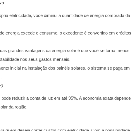
z?
ópria eletricidade, você diminui a quantidade de energia comprada da
de energia excede o consumo, o excedente é convertido em crédito
.
das grandes vantagens da energia solar é que você se torna menos
estabilidade nos seus gastos mensais.
mento inicial na instalação dos painéis solares, o sistema se paga 
.
r?
 pode reduzir a conta de luz em até 95%. A economia exata depende
lar da região.
ra quem deseja cortar custos com eletricidade. Com a possibilidade d